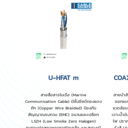
U-HFAT m
COA
สายสื่อสารในเรือ (Marine
สายนำส
Communication Cable) มีชั้นชีลด์ทองแดง
ออกแบบ
ถัก (Copper Wire Braided) ป้องกัน
แวดล้อมท
สัญญาณรบกวน (EMC) ฉนวนและเปลือก
เจาะน้ำม
LSZH (Low Smoke Zero Halogen)
ไฟ ปรา
ทนทานต่อสภาพอากาศไอเกลือ และสารเคมี
รังสี 