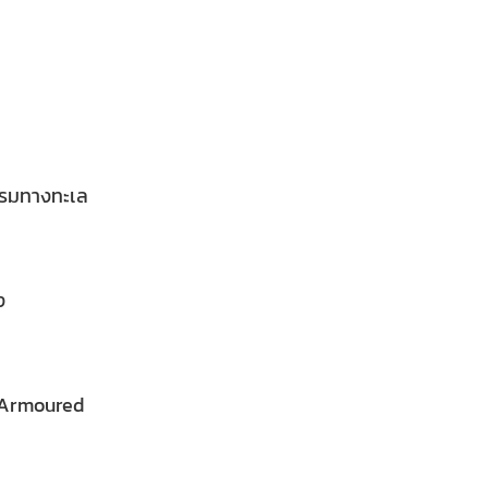
รรมทางทะเล
ง
-Armoured