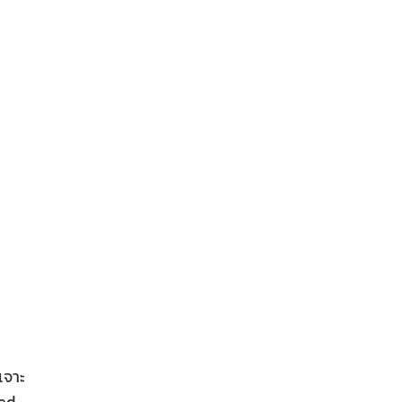
เจาะ
ed