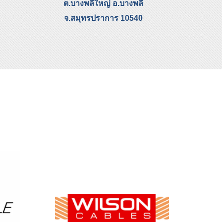
ต.บางพลีใหญ่ อ.บางพลี
จ.สมุทรปราการ 10540