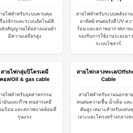
ายไฟสำหรับระบบควบคุม
สายไฟสำหรับระบบพลังงา
รื่องจักรและระบบอัตโนมัติ
อาทิตย์ ทนต่อรังสี UV คว
วยส่งสัญญาณได้อย่างแม่นยำ
ร้อน และสภาพอากาศภาย
มีความเสถียรสูง
รองรับการใช้งานระยะยา
ระบบโซลาร์
สายไฟกลุ่มปิโตรเคมี
สายไฟกลางทะเล/Offsh
คอล/Oil & gas cable
Cable
ายไฟสำหรับอุตสาหกรรม
สายไฟสำหรับงานนอกชายฝ
้ำมันและก๊าซ ทนสารเคมี
ทนต่อความชื้น น้ำเค็ม แล
ามร้อน และสภาพแวดล้อมที่
ดันสูง เหมาะสำหรับแท่นข
รุนแรง
เจาะและโครงสร้างกลางท