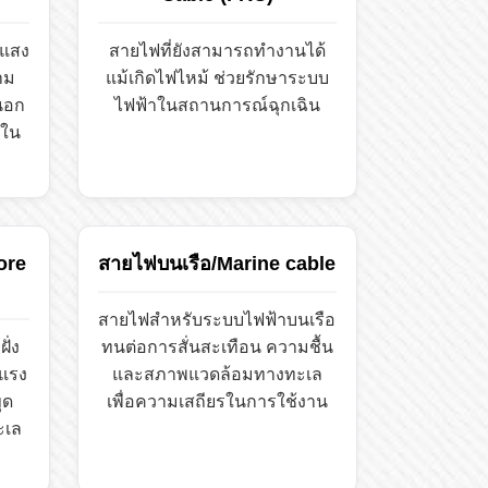
นแสง
สายไฟที่ยังสามารถทำงานได้
าม
แม้เกิดไฟไหม้ ช่วยรักษาระบบ
นอก
ไฟฟ้าในสถานการณ์ฉุกเฉิน
วใน
ore
สายไฟบนเรือ/Marine cable
สายไฟสำหรับระบบไฟฟ้าบนเรือ
ั่ง
ทนต่อการสั่นสะเทือน ความชื้น
ะแรง
และสภาพแวดล้อมทางทะเล
ุด
เพื่อความเสถียรในการใช้งาน
ะเล